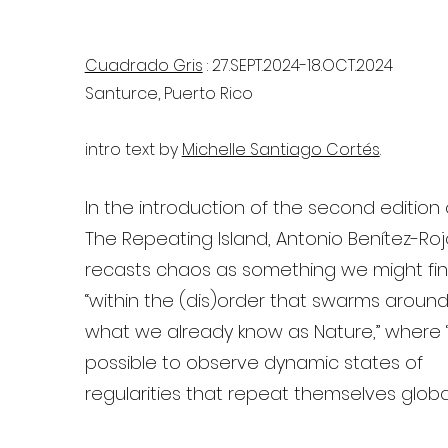
Cuadrado Gris
: 27.SEPT.2024-18.OCT.2024
Santurce, Puerto Rico
intro text by
Michelle Santiago Cortés
.
In the introduction of the second edition 
The Repeating Island, Antonio Benítez-Roj
recasts chaos as something we might fi
“within the (dis)order that swarms aroun
what we already know as Nature,” where “i
possible to observe dynamic states of
regularities that repeat themselves globall