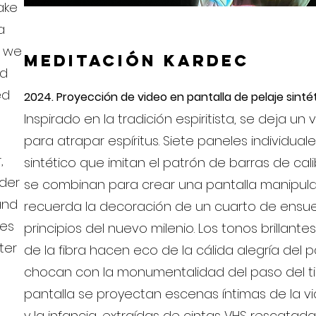
ake
a
f we
Meditación Kardec
nd
ed
2024. Proyección de video en pantalla de pelaje sintét
Inspirado en la tradición espiritista, se deja u
para atrapar espíritus. Siete paneles individual
,
sintético que imitan el patrón de barras de cal
der
se combinan para crear una pantalla manipul
and
recuerda la decoración de un cuarto de ensu
des
principios del nuevo milenio. Los tonos brillante
ter
de la fibra hacen eco de la cálida alegría del 
chocan con la monumentalidad del paso del ti
pantalla se proyectan escenas íntimas de la v
y la infancia, extraídas de cintas VHS rescatada