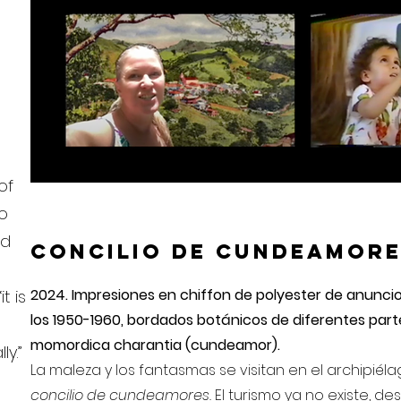
of
o
nd
Concilio de Cundeamor
d
2024. Impresiones en chiffon de polyester de anunci
t is
los 1950-1960, bordados botánicos de diferentes part
momordica charantia (cundeamor).
y.”
La maleza y los fantasmas se visitan en el archipié
concilio de cundeamores.
El turismo ya no existe, de