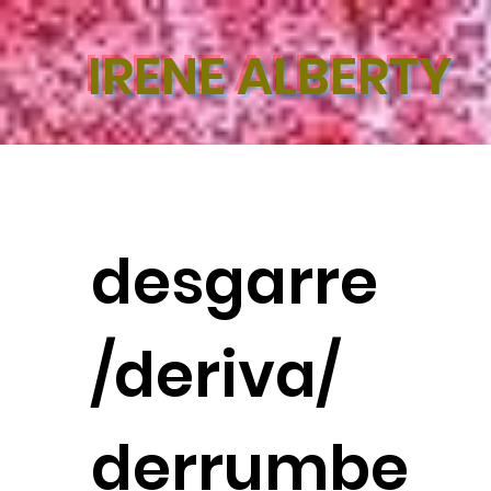
IRENE ALBERTY
desgarre
/deriva/
derrumbe