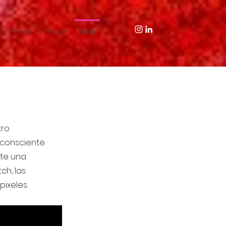
Home
About
Work
tro
nconsciente
nte una
ch, las
pixeles.