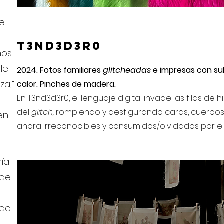
de
T3nd3d3r0
mos
le
2024. Fotos familiares
glitcheadas
e impresas con su
za,”
calor. Pinches de madera.
En T3nd3d3r0, el lenguaje digital invade las filas de 
del
glitch,
rompiendo y desfigurando caras, cuerpos,
en
ahora irreconocibles y consumidos/olvidados por el
ría
 de
ndo