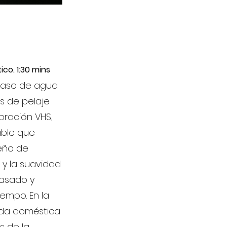
ico. 1:30 mins
n vaso de agua
es de pelaje
ibración VHS,
able que
eño de
s y la suavidad
pasado y
empo. En la
ida doméstica
s de la