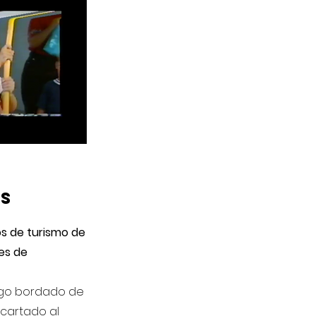
es
os de turismo de
es de
lago bordado de
scartado al