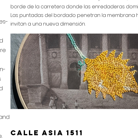
borde de la carretera donde las enredaderas domin
Las puntadas del bordado penetran la membrana hi
es-
invitan a una nueva dimensión.
nd
ore
on-
s
d
 and
calle Asia 1511
,