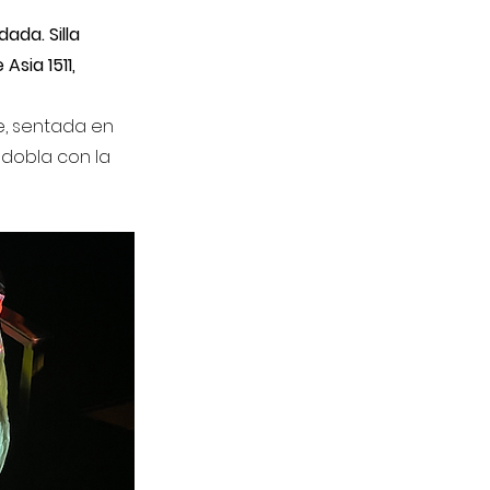
ada. Silla
Asia 1511,
e, sentada en
esdobla con la