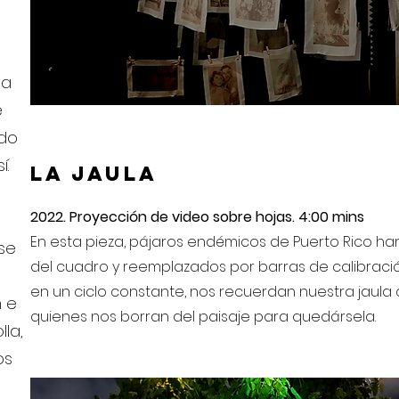
va
e
edo
í.
La Jaula
2022. Proyección de video sobre hojas. 4:00 mins
En esta pieza, pájaros endémicos de Puerto Rico ha
se
del cuadro y reemplazados por barras de calibraci
en un ciclo constante, nos recuerdan nuestra jaula
n e
quienes nos borran del paisaje para quedársela.
lla,
os