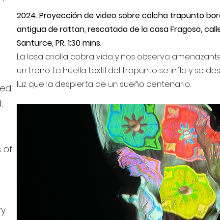
2024. Proyección de video sobre colcha trapunto bord
antigua de rattan, rescatada de la casa Fragoso, calle 
Santurce, PR. 1:30 mins.
La losa criolla cobra vida y nos observa amenazant
un trono. La huella textil del trapunto se infla y se d
luz que la despierta de un sueño centenario.
ted
;
 of
–
ty